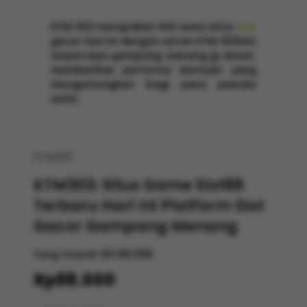
KTM 303 merupakan link resmi situs
slot
gacor hari ini dengan server KTM 303win
terpercaya gampang menang jp besar,
memberikan performa bermain yang
menguntungkan bagi para pemain
setia.
KTM303
KTM303: Situs Game Slot88
Terbaru Hari Ini Platform Slot
Gacor Gampang Menang
Yang Terjual:
88.188.888
Rp88.000