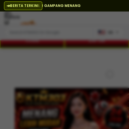
FORM SLOT GACOR GAMPANG MENANG
📣
BERITA TERKINI:
Explore
US
LOGIN
DAFTAR