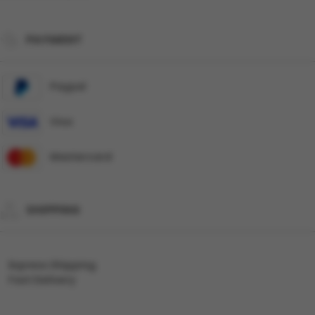
PAYMENT
Paypal
Visa
Mastercard
SHIPPING
Express Shipping
Fast Delivery