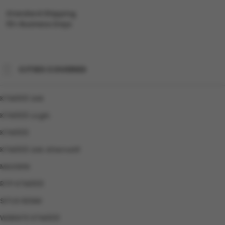
Standard Shipping
10+ Business Days
CITIES COVERED
KTM303 Link
KTM303 Login
KTM303
KTM303 Link Alternatif
MAXWIN
RTP KTM303
SITUS RESMI
WEBSITE KTM303