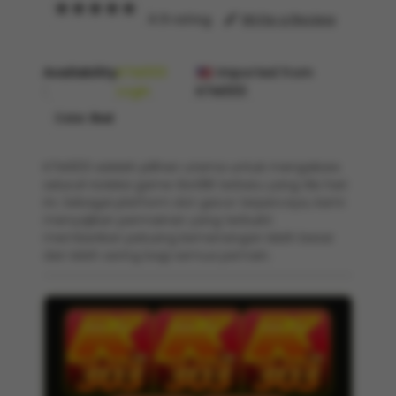
4.9 rating
Write a Review
Availability
KTM303
Imported from
:
Login
KTM303
Color :
Red
KTM303 adalah pilihan utama untuk mengakses
seluruh koleksi game Slot88 terbaru yang rilis hari
ini. Sebagai platform slot gacor terpercaya, kami
menyajikan permainan yang terbukti
memberikan peluang kemenangan lebih besar
dan lebih sering bagi semua pemain.