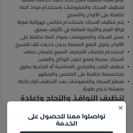
لتنظيف السجاد والمفروشات باستخدام مواد آمنة
تحافظ على الألوان والنسيج:
يتم تنظيف السجاد باستخدام مكانس كهربائية قوية
لإزالة الغبار والأتربة العالقة في الألياف بعمق.
غسل السجاد والمفروشات بمواد آمنة تحافظ على
الألوان وتزيل البقع الصعبة بدون حدوث تلف للنسيج.
استخدام ماكينات التجفيف السريع لضمان جفاف
السجاد بسرعة ومنع تكون الروائح والعفن.
تنظيف الكنب والكراسي القماشية أو الجلدية بطرق
متخصصة تحافظ على الملمس والمظهر.
تعطير السجاد والمفروشات بعد التنظيف لترك رائحة
منعشة تدوم طويلًا.
تنظيف النوافذ والزجاج وإعادة
اللمعان
تواصلوا معنا للحصول على
تقدم شركة تنظيف منازل بأحد رافيد خدمة تنظيف
الخدمة
النوافذ والزجاج بدقة لإعادة اللمعان والشفافية إلى