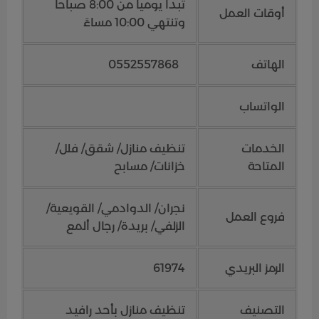
تبدأ يومياً من 8:00 صباحاً
أوقات العمل
وتنتهي 10:00 مساءً
الهاتف
0552557868
الواتساب
الخدمات
تنظيف منازل/ شقق/ فلل/
المتاحة
خزانات/ مسابح
نجران/ الدوادمي/ القويعية/
فروع العمل
الزلفي/ بريدة/ رجال ألمع
الرمز البريدي
61974
التصنيف
تنظيف منازل بأحد رافيد