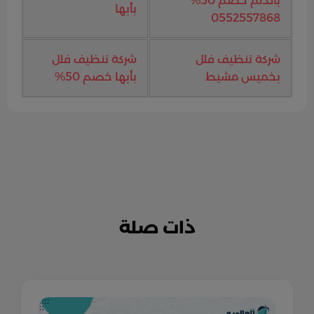
بالدلم خصم 50%
بأبها
0552557868
شركة تنظيف فلل
شركة تنظيف فلل
بخميس مشيط
بأبها خصم 50%
ذات صلة