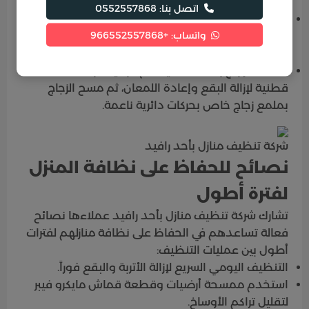
واجهات المنزل:
اتصل بنا: 0552557868
تحضير محلول تنظيف من ماء دافئ مع خل مخفف
واتساب: +966552557868
لإزالة الأوساخ والدهون، ثم فرك الزجاج بلطف بإسفنجة
مع التركيز على الزوايا والحواف.
شطف الزجاج بالماء النظيف ثم تجفيفه بمنشفة
قطنية لإزالة البقع وإعادة اللمعان، ثم مسح الزجاج
بملمع زجاج خاص بحركات دائرية ناعمة.
شركة تنظيف منازل بأحد رافيد
نصائح للحفاظ على نظافة المنزل
لفترة أطول
تشارك شركة تنظيف منازل بأحد رافيد عملاءها نصائح
فعالة تساعدهم في الحفاظ على نظافة منازلهم لفترات
أطول بين عمليات التنظيف:
التنظيف اليومي السريع لإزالة الأتربة والبقع فوراً.
استخدم ممسحة أرضيات وقطعة قماش مايكرو فيبر
لتقليل تراكم الأوساخ.