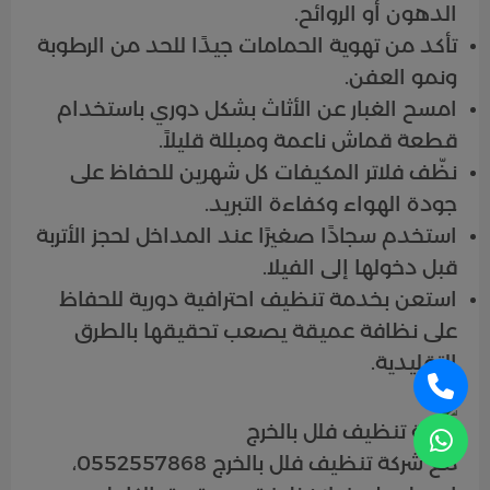
الدهون أو الروائح.
تأكد من تهوية الحمامات جيدًا للحد من الرطوبة
ونمو العفن.
امسح الغبار عن الأثاث بشكل دوري باستخدام
قطعة قماش ناعمة ومبللة قليلاً.
نظّف فلاتر المكيفات كل شهرين للحفاظ على
جودة الهواء وكفاءة التبريد.
استخدم سجادًا صغيرًا عند المداخل لحجز الأتربة
قبل دخولها إلى الفيلا.
استعن بخدمة تنظيف احترافية دورية للحفاظ
على نظافة عميقة يصعب تحقيقها بالطرق
التقليدية.
شركة تنظيف فلل بالخرج
مع شركة تنظيف فلل بالخرج 0552557868،