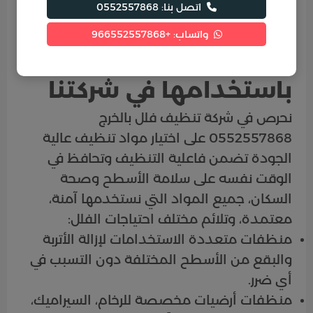
الأثاث وإعادة كل شيء إلى مكانه الصحيح
اتصل بنا: 0552557868
لضمان مظهر أنيق.
واتساب: +966552557868
مواد التنظيف التي نقوم
باستخدامها في شركتنا
نحرص في شركة تنظيف فلل بالخرج
0552557868 على اختيار مواد تنظيف عالية
الجودة تضمن فاعلية التنظيف وتحافظ في
الوقت نفسه على سلامة الأسطح وصحة
السكان، جميع المواد التي نستخدمها آمنة،
معتمدة، وتلائم مختلف احتياجات الفلل:
منظفات متعددة الاستخدامات لإزالة الأتربة
والبقع من الأسطح المختلفة دون التسبب في
أي ضرر.
منظفات أرضيات مخصصة للرخام، السيراميك،