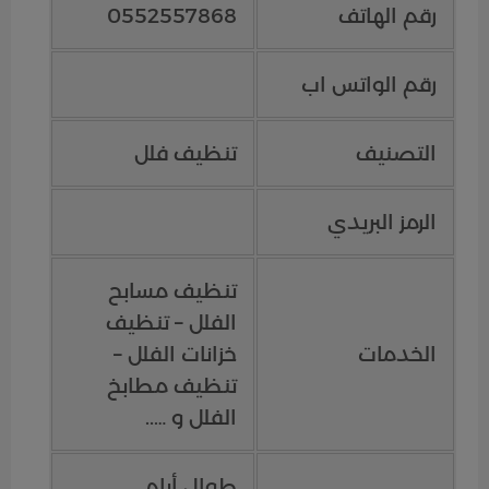
رقم الهاتف
0552557868
رقم الواتس اب
التصنيف
تنظيف فلل
الرمز البريدي
تنظيف مسابح
الفلل – تنظيف
الخدمات
خزانات الفلل –
تنظيف مطابخ
الفلل و …..
طوال أيام