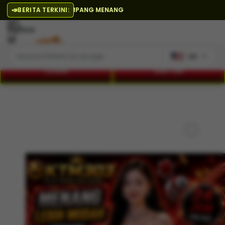
SLOT GACOR GAMPANG MENANG
📣
BERITA TERKINI:
Explore
US
LOGIN
DAFTAR