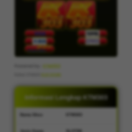
Powered by :
KTM303
Noted: KTM303
KLIK DISINI
.
Informasi Lengkap KTM303
Nama Situs
KTM303
Jenis Game
SLOT88