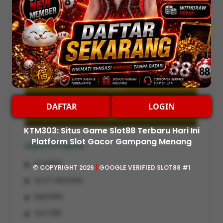
menyajikan permainan yang terbukti
memberikan peluang kemenangan lebih besar
dan lebih sering bagi semua pemain.
98.789 Ulasan
-
+
DAFTAR
DAFTAR
LOGIN
LOGIN
KTM303: Situs Game Slot88 Terbaru Hari Ini
Platform Slot Gacor Gampang Menang
Keyword Populer
KTM303
© COPYRIGHT 2026
|
GOOGLE VERIFIED SLOT88 #1
SLOT MAXWIN
MAXWIN
SLOT88