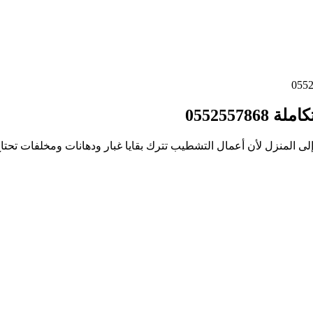
0552557
ل إلى المنزل لأن أعمال التشطيب تترك بقايا غبار ودهانات ومخلفات تح